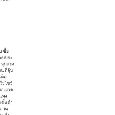
 ซื้อ
 ระบบจะ
ๆ ทุกงวด
 ก็ลุ้น
เด็ด
ริงโชว์
งของงวด
 แทง
ขั้นต่ำ
พลาด