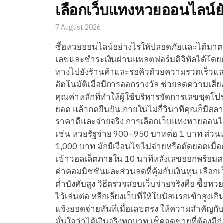
เลือกเว็บแทงหวยออนไลน์ยั
7 August 2026
ซื้อหวยออนไลน์อย่างไรให้ปลอดภัยและได้มาตรฐ
เลขและชำระเงินผ่านแพลตฟอร์มดิจิทัลได้โดยตรง
ทางไปยังร้านค้าและรอคิวด้วยความรวดเร็วแล
อัตโนมัติเมื่อมีการออกรางวัล ช่วยลดความเสี่ยง
คุณค่าหลักที่ทำให้ผู้ใช้บริหารจัดการเลขชุด
ยอด แล้วกดยืนยัน ภายในไม่กี่วินาทีคุณก็มีสลา
ราคาดีและจ่ายจริง การเลือกเว็บแทงหวยออนไลน
เช่น หวยรัฐจ่าย 900–950 บาทต่อ 1 บาท ส่วนห
1,000 บาท มักมีเงื่อนไขไม่จ่ายหรือตัดยอดเมื
เข้าวอลเล็ตภายใน 10 นาทีหลังเลขออกพร้อมสล
ค่าคอมมิชชันและส่วนลดที่คุ้มกับเงินทุน เลือก
ต่ำบังคับสูง วิธีตรวจสอบเว็บจ่ายจริงคือ ซื้
ไว้เล่นต่อ หลีกเลี่ยงเว็บที่ให้โบนัสแรกเข้าสูง
แจ้งยอดจ่ายทันทีเมื่อเลขตรง ให้ความสำคัญกับ
มั่นใจว่าได้เงินจริงทุกบาท เช็คจุดขายที่ต้อง