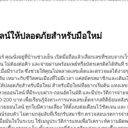
ไลน์ให้ปลอดภัยสำหรับมือใหม่
์ คุณนั่งอยู่ที่บ้านช่วงเย็น เปิดมือถือแล้วเลือกเลขที่ชอบจากเว็บ
าน ไม่ต้องต่อคิว และจ่ายผ่านพร้อมเพย์หรือบัตรเครดิตได้ทันที
เมื่อมีรางวัล ซึ่งช่วยให้คุณไม่พลาดเลขเด็ดและตรวจผลได้ง่าย
 เหมาะกับชีวิตคนเมืองที่ไม่มีเวลา แค่สมัครสมาชิกและเติมเงิน
์ให้ปลอดภัยสำหรับมือใหม่ สำหรับมือใหม่ที่อยากเริ่มต้น แทงเลข
อหวยออนไลน์ ที่มีระบบฝาก-ถอนอัตโนมัติ และมีประวัติการจ่ายจ
100-200 บาท เพื่อเรียนรู้จังหวะการแทงเลขเด็ดจากสถิติย้อนหลั
 หวยออนไลน์ ทุกใบมีความเสี่ยง ให้ตั้งงบต่อเดือนไว้ชัดเจน และ
รอบตัว ไม่ตามกลุ่มลับที่เรียกรับสมาชิก ตรวจสอบเรตการจ่าย
มื่อมั่นใจในระบบ ใช้เมนูประวัติการแทงเพื่อวิเคราะห์ความผิด