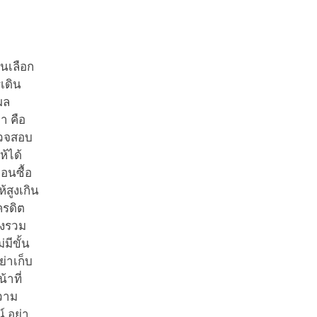
่นเลือก
เดิน
ผล
า คือ
รวจสอบ
ห้ได้
อนซื้อ
สูงเกิน
ครดิต
องรวม
มีขั้น
่าเก็บ
้าที่
ความ
์ อย่า