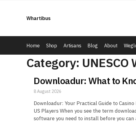
Skip
Skip
to
to
Whartibus
navigation
content
Home
Shop
Artisans
Blog
About
Weglo
Category:
UNESCO W
Downloadur: What to K
8 August 2026
Downloadur: Your Practical Guide to Casin
US Players When you see the term downloadur 
software you need to install before you can 