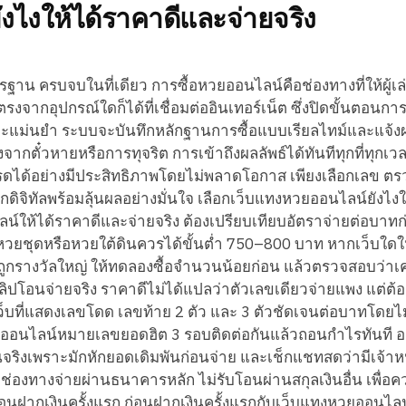
งไงให้ได้ราคาดีและจ่ายจริง
าน ครบจบในที่เดียว การซื้อหวยออนไลน์คือช่องทางที่ให้ผู้เล
จากอุปกรณ์ใดก็ได้ที่เชื่อมต่ออินเทอร์เน็ต ซึ่งปิดขั้นตอนการ
ะแม่นยำ ระบบจะบันทึกหลักฐานการซื้อแบบเรียลไทม์และแจ้ง
จากตั๋วหายหรือการทุจริต การเข้าถึงผลลัพธ์ได้ทันทีทุกที่ทุกเวล
โปรดได้อย่างมีประสิทธิภาพโดยไม่พลาดโอกาส เพียงเลือกเลข ต
กดิจิทัลพร้อมลุ้นผลอย่างมั่นใจ เลือกเว็บแทงหวยออนไลน์ยังไงใ
์ให้ได้ราคาดีและจ่ายจริง ต้องเปรียบเทียบอัตราจ่ายต่อบาทก่
วยชุดหรือหวยใต้ดินควรได้ขั้นต่ำ 750–800 บาท หากเว็บใดให้
่อถูกรางวัลใหญ่ ให้ทดลองซื้อจำนวนน้อยก่อน แล้วตรวจสอบว่าเ
ิปโอนจ่ายจริง ราคาดีไม่ได้แปลว่าตัวเลขเดียวจ่ายแพง แต่ต้
เว็บที่แสดงเลขโดด เลขท้าย 2 ตัว และ 3 ตัวชัดเจนต่อบาทโดยไม่
อหวยออนไลน์หมายเลขยอดฮิต 3 รอบติดต่อกันแล้วถอนกำไรทันที อย
เกินจริงเพราะมักหักยอดเดิมพันก่อนจ่าย และเช็กแชทสดว่ามีเจ้าหน
ช่องทางจ่ายผ่านธนาคารหลัก ไม่รับโอนผ่านสกุลเงินอื่น เพื่อ
มีก่อนฝากเงินครั้งแรก ก่อนฝากเงินครั้งแรกกับเว็บแทงหวยออนไลน