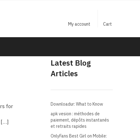
My account
Cart
Latest Blog
Articles
Downloadur: What to Know
rs for
t
apk vesion : méthodes de
paiement, dépôts instantanés
 […]
et retraits rapides
OnlyFans Best Girl on Mobile: