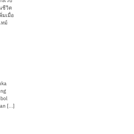
างเว็บ
ชีวิต
่มเมื่อ
ไทม์
uka
ung
mbol
an […]